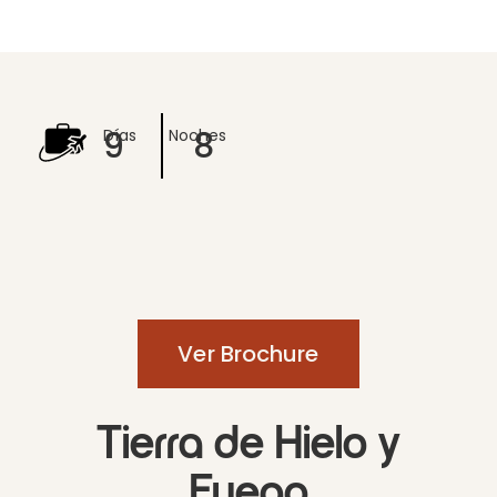
9
8
Días
Noches
Ver Brochure
Tierra de Hielo y
Fuego