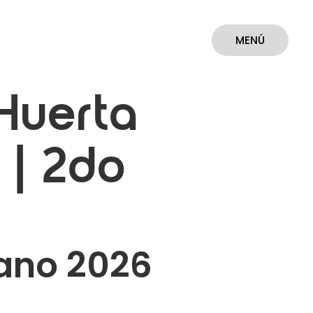
MENÚ
CERRAR
Huerta
 | 2do
ano 2026