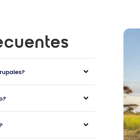
ecuentes
grupales?
po?
?