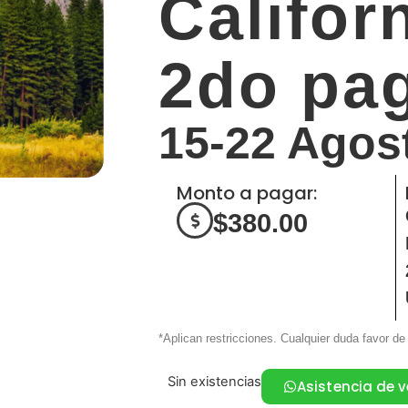
Califor
2do pa
15-22 Agos
Monto a pagar:
$
380.00
*Aplican restricciones. Cualquier duda favor de
Sin existencias
Asistencia de 