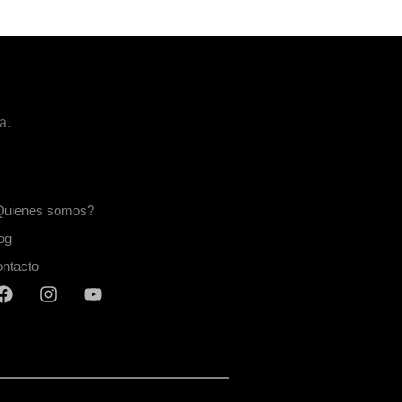
a.
Quienes somos?
og
ntacto