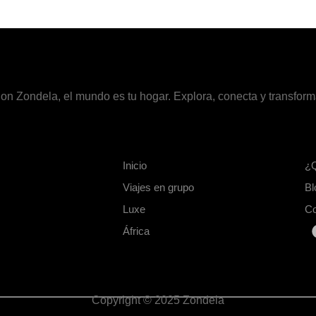
on Zondela, el mundo es tu hogar. Explora, conecta y transform
Inicio
¿
Viajes en grupo
Bl
Luxe
Co
África
Copyright © 2025 Zondela