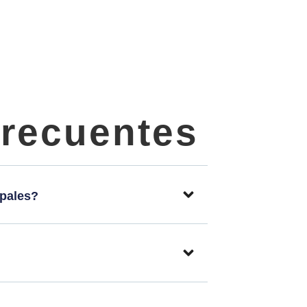
frecuentes
upales?