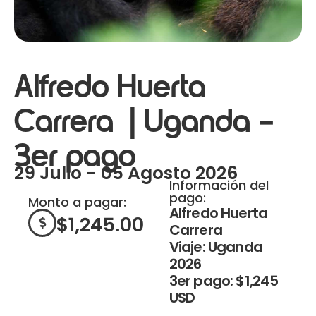
Alfredo Huerta
Carrera | Uganda –
3er pago
29 Julio - 05 Agosto 2026
Información del
pago:
Monto a pagar:
Alfredo Huerta
$
1,245.00
Carrera
Viaje: Uganda
2026
3er pago: $1,245
USD