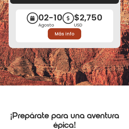
02-10
$2,750
Agosto
USD
Más info
¡Prepárate para una aventura
épica!