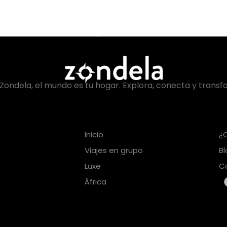
Zondela, el mundo es tu hogar. Explora, conecta y transf
Inicio
¿
Viajes en grupo
B
Luxe
C
África