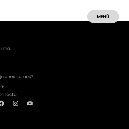
MENÚ
CERRAR
orma.
Quienes somos?
log
ontacto